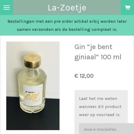
La-Zoetje
Ga
direct
Bestellingen met een pre order artikel erbij worden later
naar
samen verzonden als de bestelling compleet is.
de
hoofdinhoud
Gin “je bent
giniaal” 100 ml
€ 12,00
Laat het me weten
wanneer dit product
weer op voorraad is.