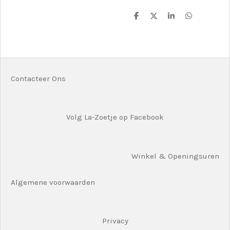
D
D
S
D
e
e
h
e
l
e
a
l
e
l
r
e
n
e
n
Contacteer Ons
Volg La-Zoetje op Facebook
Winkel & Openingsuren
Algemene voorwaarden
Privacy