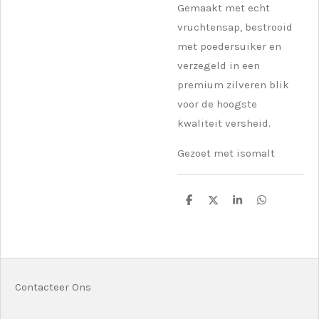
Gemaakt met echt
vruchtensap, bestrooid
met poedersuiker en
verzegeld in een
premium zilveren blik
voor de hoogste
kwaliteit versheid.
Gezoet met isomalt
D
D
S
D
e
e
h
e
l
e
a
l
e
l
r
e
n
e
n
Contacteer Ons