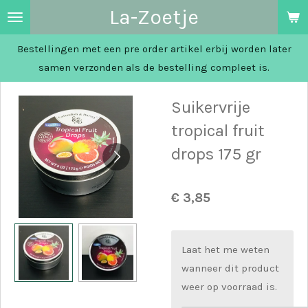
La-Zoetje
Ga
direct
Bestellingen met een pre order artikel erbij worden later
naar
samen verzonden als de bestelling compleet is.
de
hoofdinhoud
Suikervrije
tropical fruit
drops 175 gr
€ 3,85
Laat het me weten
wanneer dit product
weer op voorraad is.