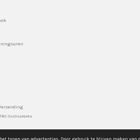
ook
eningsuren
Verzending
8780 Oostrozebeke
het tonen van advertenties. Door gebruik te blijven maken van 