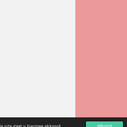
de site gaat u hiermee akkoord.
Akkoord