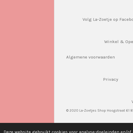
Volg La-Zoetje op Faceb
Winkel & Op
Algemene voorwaarden
Privacy
© 2020 La-Zoetjes Shop Hoogstraat 61 
Deze website gebruikt cookies voor analyse-doeleinden en/of 