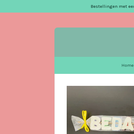
Bestellingen met een
Ga
direct
naar
de
hoofdinhoud
Home