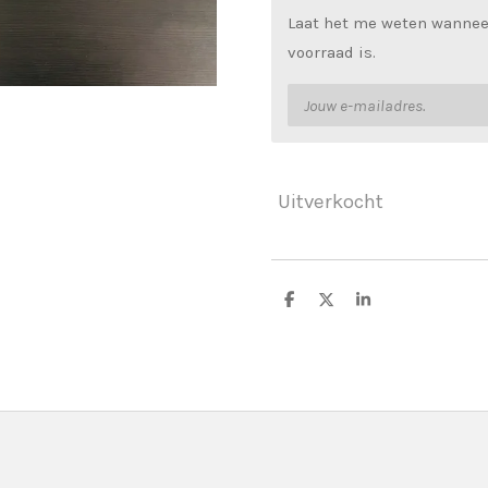
Laat het me weten wannee
voorraad is.
Uitverkocht
D
D
S
e
e
h
l
e
a
e
l
r
n
e