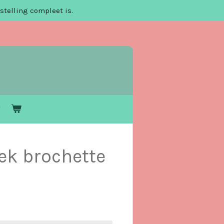
stelling compleet is.
ek brochette