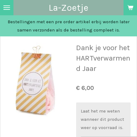
La-Zoetje
Ga
direct
Bestellingen met een pre order artikel erbij worden later
naar
samen verzonden als de bestelling compleet is.
de
hoofdinhoud
Dank je voor het
HARTverwarmen
d Jaar
€ 6,00
Laat het me weten
wanneer dit product
weer op voorraad is.