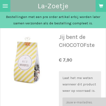
La-Zoetje
Ga
direct
Bestellingen met een pre order artikel erbij worden later
naar
samen verzonden als de bestelling compleet is.
de
hoofdinhoud
Jij bent de
CHOCOTOFste
€ 7,90
Laat het me weten
wanneer dit product
weer op voorraad is.