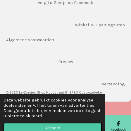
Volg La-Zoetje op Facebook
Winkel & Openingsuren
Algemene voorwaarden
Privacy
Verzending
© 2020 La-Zoetjes Shop Hoogstraat 61 8780 Oostrozebeke
Deze website gebruikt cookies voor analyse-
doeleinden en/of het tonen van advertenties.
Door gebruik te blijven maken van de site gaat
u hiermee akkoord.
Akkoord
E-mailadres
Telefoonnummer
Kaart
Facebook