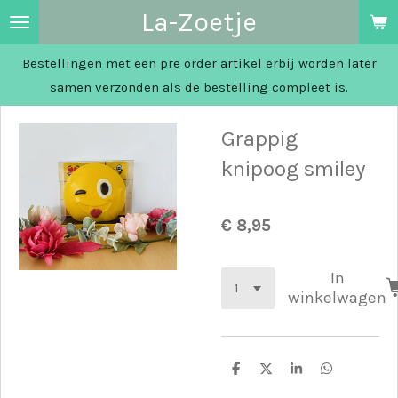
La-Zoetje
Ga
direct
Bestellingen met een pre order artikel erbij worden later
naar
samen verzonden als de bestelling compleet is.
de
hoofdinhoud
Grappig
knipoog smiley
€ 8,95
In
winkelwagen
D
D
S
D
e
e
h
e