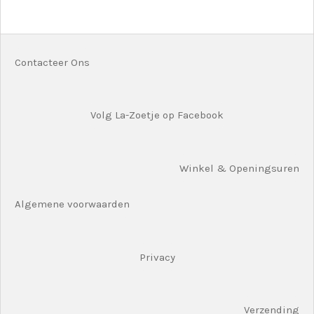
l
e
a
l
e
l
r
e
n
e
n
Contacteer Ons
Volg La-Zoetje op Facebook
Winkel & Openingsuren
Algemene voorwaarden
Privacy
Verzending