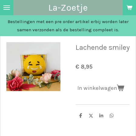
La-Zoetje
Ga
direct
Bestellingen met een pre order artikel erbij worden later
naar
samen verzonden als de bestelling compleet is.
de
hoofdinhoud
Lachende smiley
€ 8,95
In winkelwagen
D
D
S
D
e
e
h
e
l
e
a
l
e
l
r
e
n
e
n