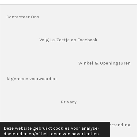
Contacteer Ons
Volg La-Zoetje op Facebook
Winkel & Openingsuren
Algemene voorwaarden
Privacy
Verzending
Deze website gebruikt cookies voor analyse-
doeleinden en/of het tonen van advertenties.
© 2020 La-Zoetjes Shop Hoogstraat 61 8780 Oostrozebeke