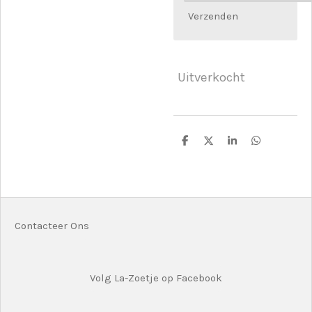
Verzenden
Uitverkocht
D
D
S
D
e
e
h
e
l
e
a
l
e
l
r
e
n
e
n
Contacteer Ons
Volg La-Zoetje op Facebook