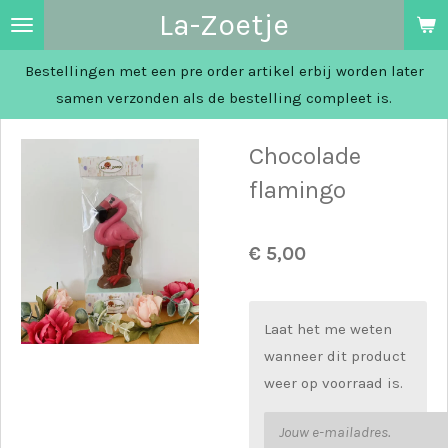
La-Zoetje
Ga
direct
Bestellingen met een pre order artikel erbij worden later
naar
samen verzonden als de bestelling compleet is.
de
hoofdinhoud
Chocolade
flamingo
€ 5,00
Laat het me weten
wanneer dit product
weer op voorraad is.