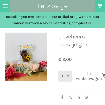
La-Zoetje
Ga
direct
Bestellingen met een pre order artikel erbij worden later
naar
samen verzonden als de bestelling compleet is.
de
hoofdinhoud
Lieveheers
beestje geel
€ 2,00
In
winkelwagen
D
D
S
D
e
e
h
e