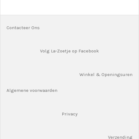
l
e
a
l
e
l
r
e
n
e
n
Contacteer Ons
Volg La-Zoetje op Facebook
Winkel & Openingsuren
Algemene voorwaarden
Privacy
Verzending