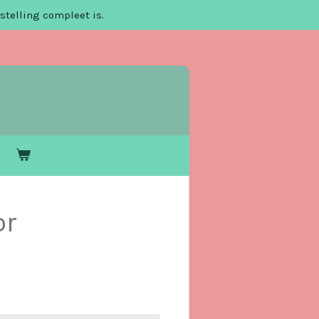
stelling compleet is.
or