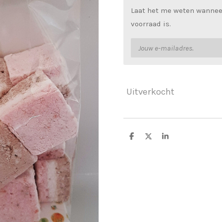
Laat het me weten wannee
voorraad is.
Uitverkocht
D
D
S
e
e
h
l
e
a
e
l
r
n
e