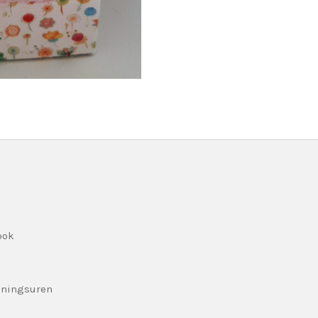
ook
eningsuren