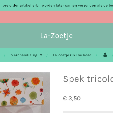
 pre order artikel erbij worden later samen verzonden als de be
La-Zoetje
Merchandising
La-Zoetje On The Road
Spek tricol
€ 3,50