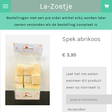
La-Zoetje
Ga
direct
Bestellingen met een pre order artikel erbij worden later
naar
samen verzonden als de bestelling compleet is.
de
hoofdinhoud
Spek abrikoos
€ 3,95
Laat het me weten
wanneer dit product
weer op voorraad is.
Verzenden