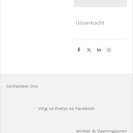
Uitverkocht
D
D
S
D
e
e
h
e
l
e
a
l
e
l
r
e
n
e
n
Contacteer Ons
Volg La-Zoetje op Facebook
Winkel & Openingsuren