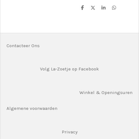
D
D
S
D
e
e
h
e
l
e
a
l
e
l
r
e
n
e
n
Contacteer Ons
Volg La-Zoetje op Facebook
Winkel & Openingsuren
Algemene voorwaarden
Privacy