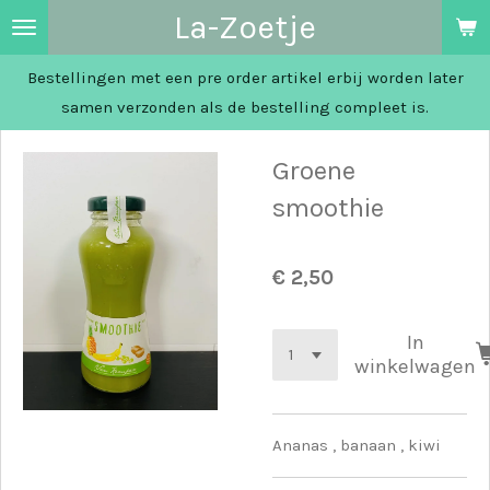
La-Zoetje
Ga
direct
Bestellingen met een pre order artikel erbij worden later
naar
samen verzonden als de bestelling compleet is.
de
hoofdinhoud
Groene
smoothie
€ 2,50
In
winkelwagen
Ananas , banaan , kiwi