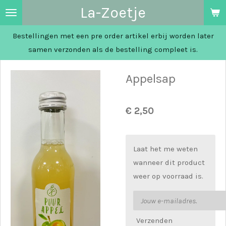
La-Zoetje
Ga
direct
Bestellingen met een pre order artikel erbij worden later
naar
samen verzonden als de bestelling compleet is.
de
hoofdinhoud
Appelsap
€ 2,50
Laat het me weten
wanneer dit product
weer op voorraad is.
Verzenden