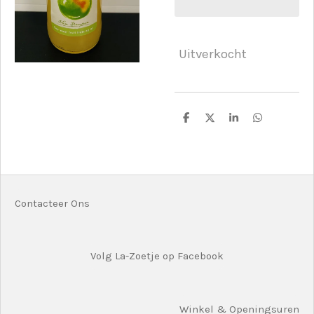
Uitverkocht
D
D
S
D
e
e
h
e
l
e
a
l
e
l
r
e
n
e
n
Contacteer Ons
Volg La-Zoetje op Facebook
Winkel & Openingsuren