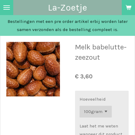
La-Zoetje
Ga
direct
Bestellingen met een pre order artikel erbij worden later
naar
samen verzonden als de bestelling compleet is.
de
hoofdinhoud
Melk babelutte-
zeezout
€ 3,60
Hoeveelheid
Laat het me weten
wanneer dit product