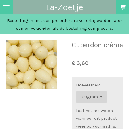
La-Zoetje
Ga
direct
Bestellingen met een pre order artikel erbij worden later
naar
samen verzonden als de bestelling compleet is.
de
hoofdinhoud
Cuberdon crème
€ 3,60
Hoeveelheid
Laat het me weten
wanneer dit product
weer op voorraad is.