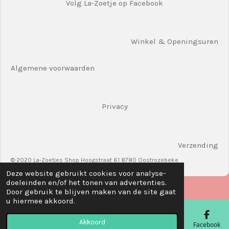
Volg La-Zoetje op Facebook
Winkel & Openingsuren
Algemene voorwaarden
Privacy
Verzending
© 2020 La-Zoetjes Shop Hoogstraat 61 8780 Oostrozebeke
Deze website gebruikt cookies voor analyse-
doeleinden en/of het tonen van advertenties.
Door gebruik te blijven maken van de site gaat
u hiermee akkoord.
Akkoord
E-mailadres
Telefoonnummer
Kaart
Facebook