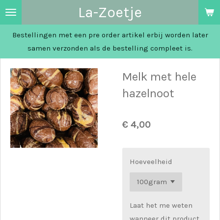
La-Zoetje
Ga
direct
Bestellingen met een pre order artikel erbij worden later
naar
samen verzonden als de bestelling compleet is.
de
hoofdinhoud
Melk met hele
hazelnoot
€ 4,00
Hoeveelheid
Laat het me weten
wanneer dit product