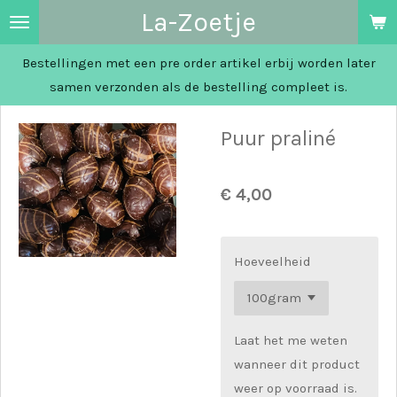
La-Zoetje
Ga
direct
Bestellingen met een pre order artikel erbij worden later
naar
samen verzonden als de bestelling compleet is.
de
hoofdinhoud
Puur praliné
€ 4,00
Hoeveelheid
Laat het me weten
wanneer dit product
weer op voorraad is.