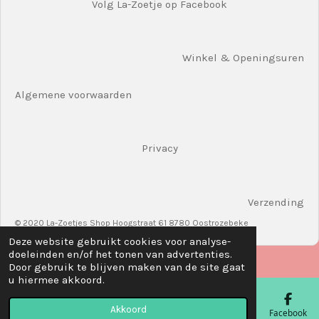
Volg La-Zoetje op Facebook
Winkel & Openingsuren
Algemene voorwaarden
Privacy
Verzending
© 2020 La-Zoetjes Shop Hoogstraat 61 8780 Oostrozebeke
Deze website gebruikt cookies voor analyse-
doeleinden en/of het tonen van advertenties.
Door gebruik te blijven maken van de site gaat
u hiermee akkoord.
Akkoord
E-mailadres
Telefoonnummer
Kaart
Facebook