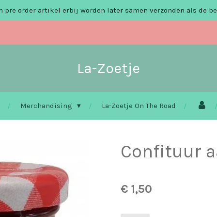
 pre order artikel erbij worden later samen verzonden als de be
La-Zoetje
Merchandising
La-Zoetje On The Road
Confituur a
€ 1,50