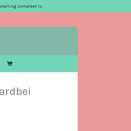
stelling compleet is.
ardbei