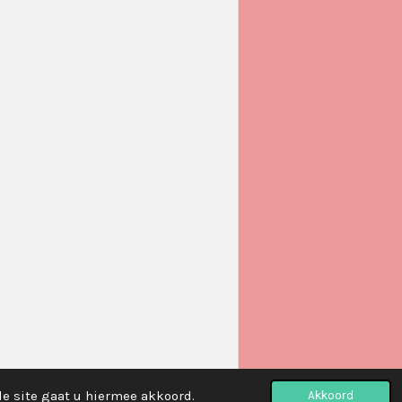
de site gaat u hiermee akkoord.
Akkoord