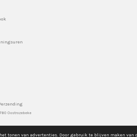
ook
eningsuren
Verzending
8780 Oostrozebeke
het tonen van advertenties. Door gebruik te blijven maken van 