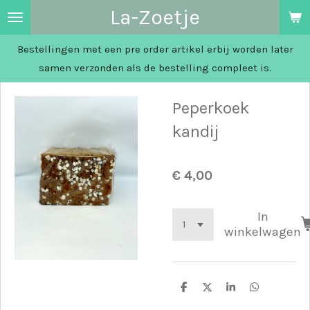
La-Zoetje
Ga
direct
Bestellingen met een pre order artikel erbij worden later
naar
samen verzonden als de bestelling compleet is.
de
hoofdinhoud
Peperkoek
kandij
€ 4,00
In
winkelwagen
D
D
S
D
e
e
h
e