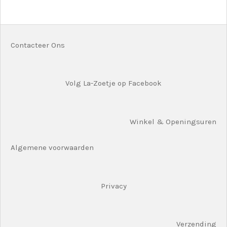
l
e
a
l
e
l
r
e
n
e
n
Contacteer Ons
Volg La-Zoetje op Facebook
Winkel & Openingsuren
Algemene voorwaarden
Privacy
Verzending