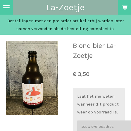
La-Zoetje
Ga
direct
Bestellingen met een pre order artikel erbij worden later
naar
samen verzonden als de bestelling compleet is.
de
hoofdinhoud
Blond bier La-
Zoetje
€ 3,50
Laat het me weten
wanneer dit product
weer op voorraad is.