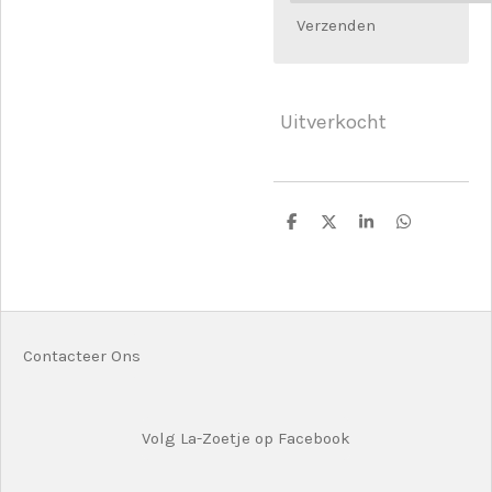
Verzenden
Uitverkocht
D
D
S
D
e
e
h
e
l
e
a
l
e
l
r
e
n
e
n
Contacteer Ons
Volg La-Zoetje op Facebook