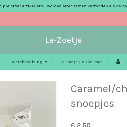
 pre order artikel erbij worden later samen verzonden als de be
La-Zoetje
Merchandising
La-Zoetje On The Road
Caramel/ch
snoepjes
€ 2,50