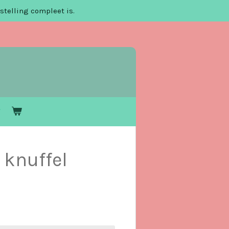
stelling compleet is.
 knuffel