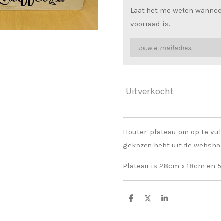
Laat het me weten wannee
voorraad is.
Uitverkocht
Houten plateau om op te vul
gekozen hebt uit de webshop
Plateau is 28cm x 18cm en 
D
D
S
e
e
h
l
e
a