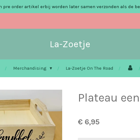
 pre order artikel erbij worden later samen verzonden als de be
La-Zoetje
Merchandising
La-Zoetje On The Road
Plateau een
€ 6,95