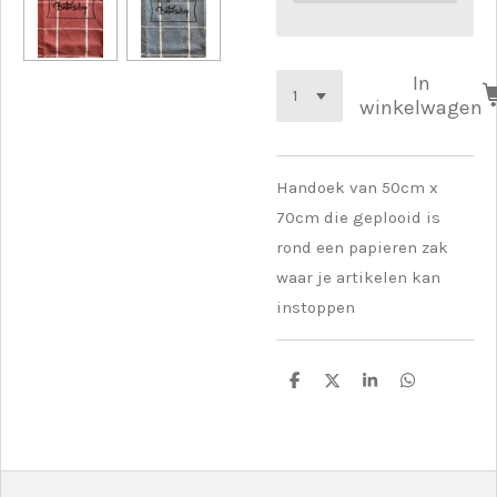
In
winkelwagen
Handoek van 50cm x
70cm die geplooid is
rond een papieren zak
waar je artikelen kan
instoppen
D
D
S
D
e
e
h
e
l
e
a
l
e
l
r
e
n
e
n