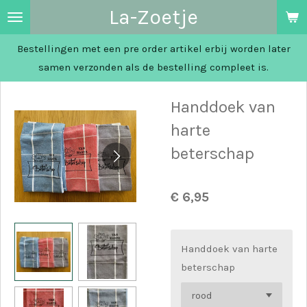
La-Zoetje
Ga
direct
Bestellingen met een pre order artikel erbij worden later
naar
samen verzonden als de bestelling compleet is.
de
hoofdinhoud
Handdoek van
harte
beterschap
€ 6,95
Handdoek van harte
beterschap