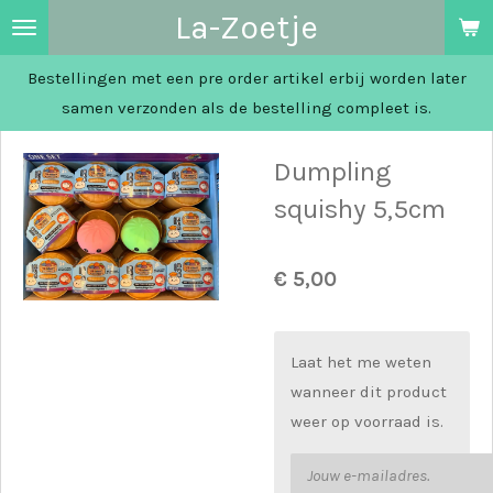
La-Zoetje
Ga
direct
Bestellingen met een pre order artikel erbij worden later
naar
samen verzonden als de bestelling compleet is.
de
hoofdinhoud
Dumpling
squishy 5,5cm
€ 5,00
Laat het me weten
wanneer dit product
weer op voorraad is.