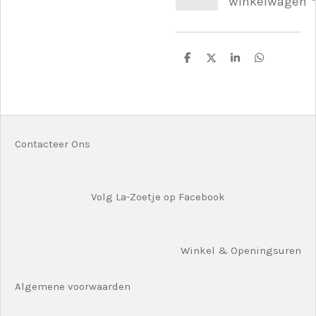
winkelwagen
D
D
S
D
e
e
h
e
l
e
a
l
e
l
r
e
n
e
n
Contacteer Ons
Volg La-Zoetje op Facebook
Winkel & Openingsuren
Algemene voorwaarden