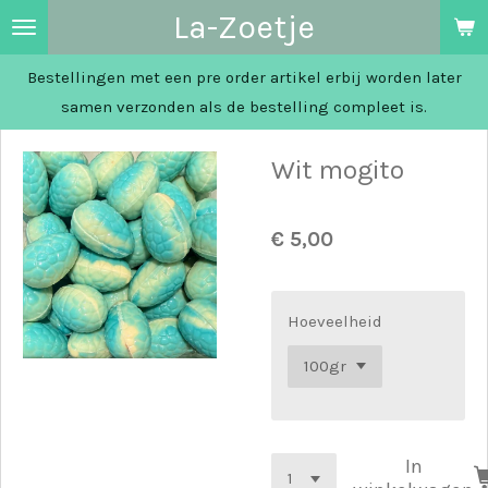
La-Zoetje
Ga
direct
Bestellingen met een pre order artikel erbij worden later
naar
samen verzonden als de bestelling compleet is.
de
hoofdinhoud
Wit mogito
€ 5,00
Hoeveelheid
In