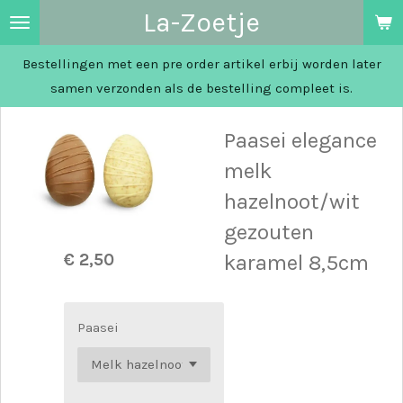
La-Zoetje
Ga
direct
Bestellingen met een pre order artikel erbij worden later
naar
samen verzonden als de bestelling compleet is.
de
hoofdinhoud
Paasei elegance
melk
hazelnoot/wit
gezouten
€ 2,50
karamel 8,5cm
Paasei