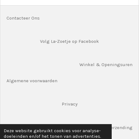
n
e
n
Contacteer Ons
Volg La-Zoetje op Facebook
Winkel & Openingsuren
Algemene voorwaarden
Privacy
Verzending
Deze website gebruikt cookies voor analyse-
doeleinden en/of het tonen van advertenties.
© 2020 La-Zoetjes Shop Hoogstraat 61 8780 Oostrozebeke