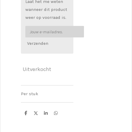
Laat het me weten
wanneer dit product
weer op voorraad is.
Verzenden
Uitverkocht
Per stuk
D
D
S
D
e
e
h
e
l
e
a
l
e
l
r
e