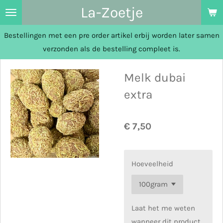
La-Zoetje
Ga
direct
Bestellingen met een pre order artikel erbij worden later samen
naar
verzonden als de bestelling compleet is.
de
hoofdinhoud
Melk dubai
extra
€ 7,50
Hoeveelheid
Laat het me weten
wanneer dit product