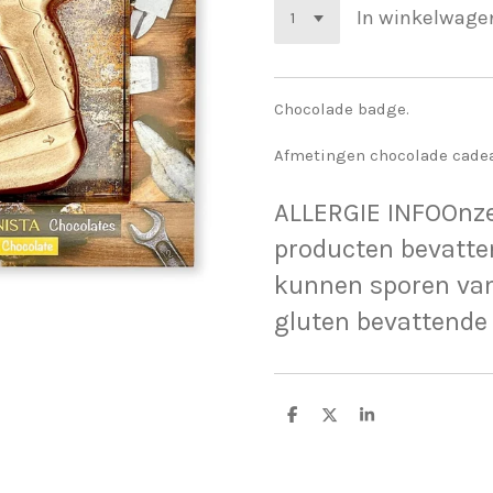
In winkelwage
Chocolade badge.
Afmetingen chocolade cadeau 
ALLERGIE INFOOnz
producten bevatte
kunnen sporen van
gluten bevattende
D
D
S
e
e
h
l
e
a
e
l
r
n
e