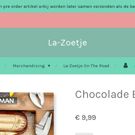
 pre order artikel erbij worden later samen verzonden als de be
La-Zoetje
Merchandising
La-Zoetje On The Road
Chocolade
€ 9,99