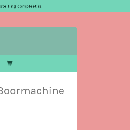
stelling compleet is.
 Boormachine