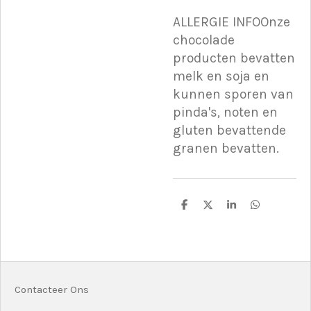
ALLERGIE INFOOnze
chocolade
producten bevatten
melk en soja en
kunnen sporen van
pinda's, noten en
gluten bevattende
granen bevatten.
D
D
S
D
e
e
h
e
l
e
a
l
e
l
r
e
n
e
n
Contacteer Ons