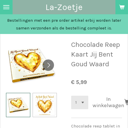
La-Zoetje
Ga
direct
Bestellingen met een pre order artikel erbij worden later
naar
samen verzonden als de bestelling compleet is.
de
hoofdinhoud
Chocolade Reep
Kaart Jij Bent
Goud Waard
€ 5,99
In
winkelwagen
Chocolade reep tablet in