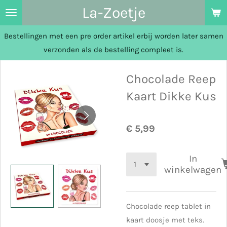
La-Zoetje
Ga
direct
Bestellingen met een pre order artikel erbij worden later samen
naar
verzonden als de bestelling compleet is.
de
hoofdinhoud
Chocolade Reep
Kaart Dikke Kus
€ 5,99
In
winkelwagen
Chocolade reep tablet in
kaart doosje met teks.