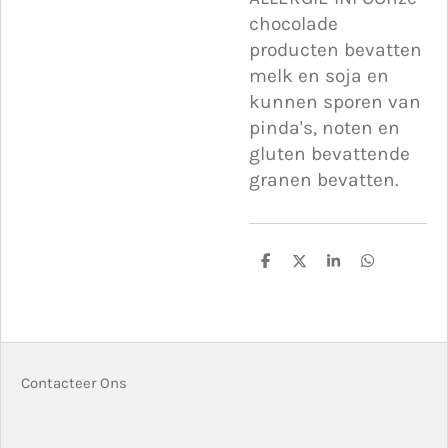
chocolade
producten bevatten
melk en soja en
kunnen sporen van
pinda's, noten en
gluten bevattende
granen bevatten.
D
D
S
D
e
e
h
e
l
e
a
l
e
l
r
e
n
e
n
Contacteer Ons