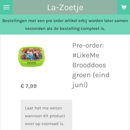
La-Zoetje
Ga
direct
Bestellingen met een pre order artikel erbij worden later samen
naar
verzonden als de bestelling compleet is.
de
hoofdinhoud
Pre-order:
#LikeMe
Brooddoos
groen (eind
juni)
€ 7,99
Laat het me weten
wanneer dit product
weer op voorraad is.