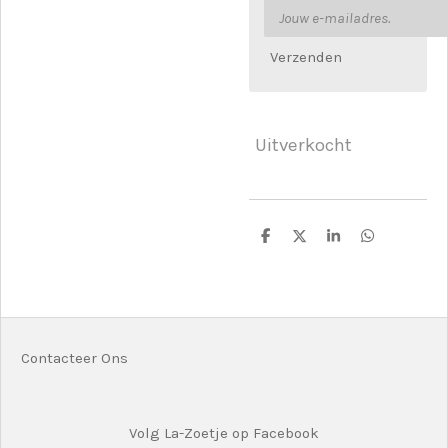
Verzenden
Uitverkocht
D
D
S
D
e
e
h
e
l
e
a
l
e
l
r
e
n
e
n
Contacteer Ons
Volg La-Zoetje op Facebook