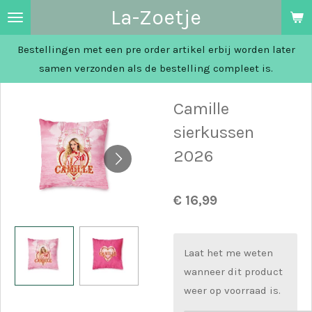
La-Zoetje
Ga
direct
Bestellingen met een pre order artikel erbij worden later
naar
samen verzonden als de bestelling compleet is.
de
hoofdinhoud
Camille
sierkussen
2026
€ 16,99
Laat het me weten
wanneer dit product
weer op voorraad is.