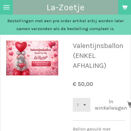
La-Zoetje
Ga
direct
Bestellingen met een pre order artikel erbij worden later
naar
samen verzonden als de bestelling compleet is.
de
hoofdinhoud
Valentijnsballon
(ENKEL
AFHALING)
€ 50,00
In
winkelwagen
Ballon gevuld met