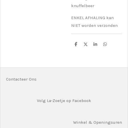
knuffelbeer
ENKEL AFHALING kan
NIET worden verzonden
D
D
S
D
e
e
h
e
l
e
a
l
e
l
r
e
n
e
n
Contacteer Ons
Volg La-Zoetje op Facebook
Winkel & Openingsuren