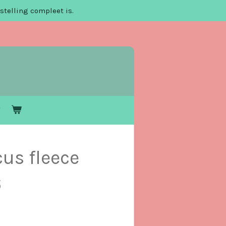
stelling compleet is.
cus fleece
6