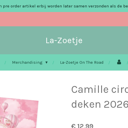
 pre order artikel erbij worden later samen verzonden als de be
La-Zoetje
Merchandising
La-Zoetje On The Road
Camille cir
deken 202
€ 12,99