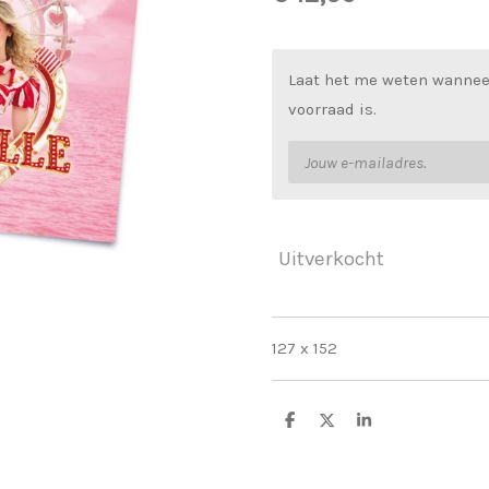
Laat het me weten wannee
voorraad is.
Uitverkocht
127 x 152
D
D
S
e
e
h
l
e
a
e
l
r