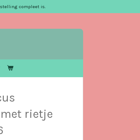
stelling compleet is.
cus
met rietje
6