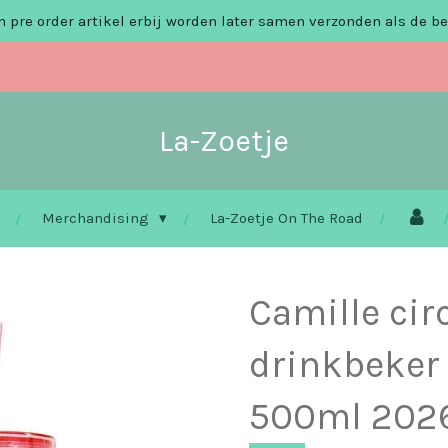
 pre order artikel erbij worden later samen verzonden als de be
La-Zoetje
Merchandising
La-Zoetje On The Road
Camille cir
drinkbeker 
500ml 202