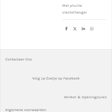
Met pluche
sleutelhanger
D
D
S
D
e
e
h
e
l
e
a
l
e
l
r
e
n
e
n
Contacteer Ons
Volg La-Zoetje op Facebook
Winkel & Openingsuren
Algemene voorwaarden