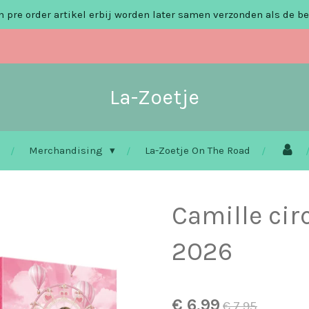
 pre order artikel erbij worden later samen verzonden als de be
La-Zoetje
Merchandising
La-Zoetje On The Road
Camille cir
2026
€ 6,99
€ 7,95