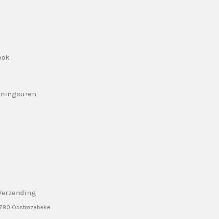
ook
eningsuren
Verzending
8780 Oostrozebeke