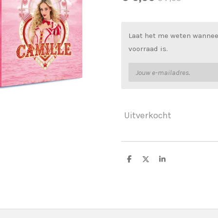
Laat het me weten wannee
voorraad is.
Uitverkocht
D
D
S
e
e
h
l
e
a
e
l
r
n
e