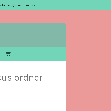
stelling compleet is.
cus ordner