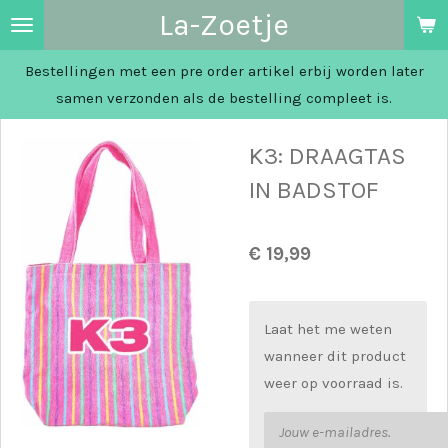
La-Zoetje
Ga
direct
Bestellingen met een pre order artikel erbij worden later
naar
samen verzonden als de bestelling compleet is.
de
hoofdinhoud
K3: DRAAGTAS
IN BADSTOF
€ 19,99
Laat het me weten
wanneer dit product
weer op voorraad is.