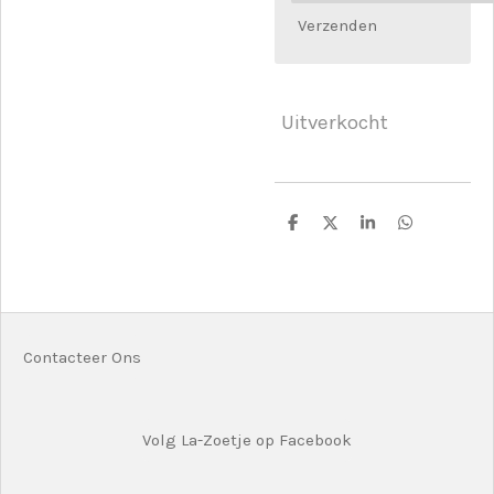
Verzenden
Uitverkocht
D
D
S
D
e
e
h
e
l
e
a
l
e
l
r
e
n
e
n
Contacteer Ons
Volg La-Zoetje op Facebook