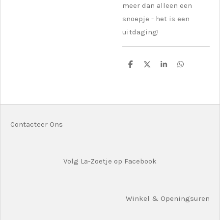
meer dan alleen een
snoepje - het is een
uitdaging!
D
D
S
D
e
e
h
e
l
e
a
l
e
l
r
e
n
e
n
Contacteer Ons
Volg La-Zoetje op Facebook
Winkel & Openingsuren