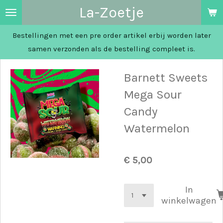
La-Zoetje
Ga
direct
Bestellingen met een pre order artikel erbij worden later
naar
samen verzonden als de bestelling compleet is.
de
hoofdinhoud
Barnett Sweets
Mega Sour
Candy
Watermelon
€ 5,00
In
winkelwagen