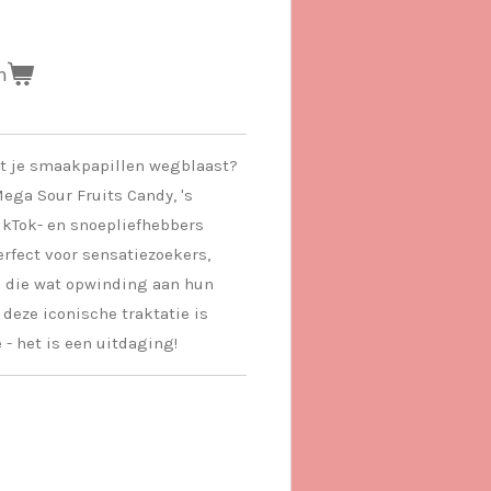
n
at je smaakpapillen wegblaast?
ga Sour Fruits Candy, 's
ikTok- en snoepliefhebbers
rfect voor sensatiezoekers,
n die wat opwinding aan hun
deze iconische traktatie is
- het is een uitdaging!