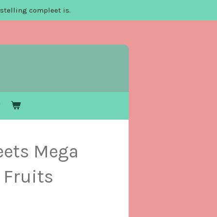
stelling compleet is.
eets Mega
 Fruits