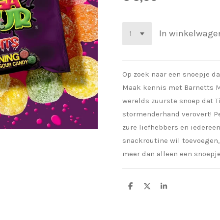
In winkelwage
Op zoek naar een snoepje d
Maak kennis met Barnetts Me
werelds zuurste snoep dat T
stormenderhand verovert! Pe
zure liefhebbers en iederee
snackroutine wil toevoegen, 
meer dan alleen een snoepje 
D
D
S
e
e
h
l
e
a
e
l
r
n
e