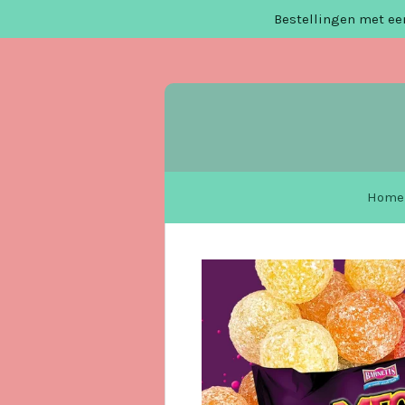
Bestellingen met een
Ga
direct
naar
de
hoofdinhoud
Home