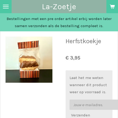
La-Zoetje
Ga
direct
Bestellingen met een pre order artikel erbij worden later
naar
samen verzonden als de bestelling compleet is.
de
hoofdinhoud
Herfstkoekje
€ 3,95
Laat het me weten
wanneer dit product
weer op voorraad is.
Verzenden