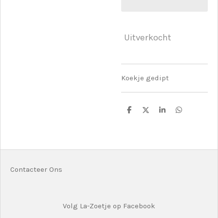
Uitverkocht
Koekje gedipt
D
D
S
D
e
e
h
e
l
e
a
l
e
l
r
e
n
e
n
Contacteer Ons
Volg La-Zoetje op Facebook