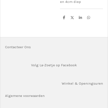
en 4cm diep
D
D
S
D
e
e
h
e
l
e
a
l
e
l
r
e
n
e
n
Contacteer Ons
Volg La-Zoetje op Facebook
Winkel & Openingsuren
Algemene voorwaarden