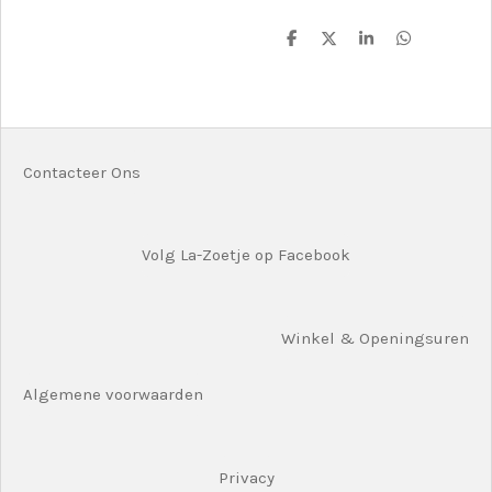
D
D
S
D
e
e
h
e
l
e
a
l
e
l
r
e
n
e
n
Contacteer Ons
Volg La-Zoetje op Facebook
Winkel & Openingsuren
Algemene voorwaarden
Privacy