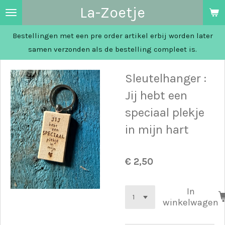
La-Zoetje
Ga
direct
Bestellingen met een pre order artikel erbij worden later
naar
samen verzonden als de bestelling compleet is.
de
hoofdinhoud
Sleutelhanger :
Jij hebt een
speciaal plekje
in mijn hart
€ 2,50
In
winkelwagen