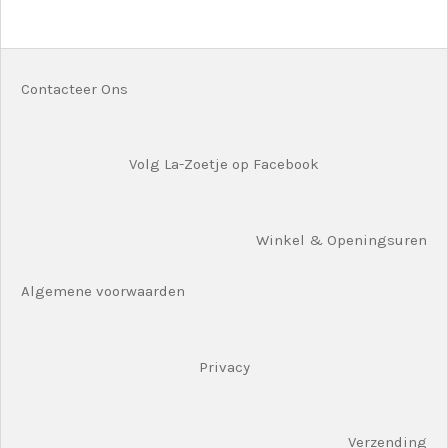
l
e
a
l
e
l
r
e
n
e
n
Contacteer Ons
Volg La-Zoetje op Facebook
Winkel & Openingsuren
Algemene voorwaarden
Privacy
Verzending