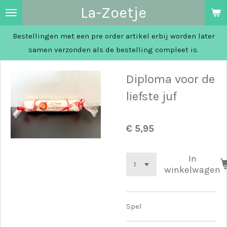
La-Zoetje
Ga
direct
Bestellingen met een pre order artikel erbij worden later
naar
samen verzonden als de bestelling compleet is.
de
hoofdinhoud
Diploma voor de
liefste juf
€ 5,95
In
winkelwagen
Spel