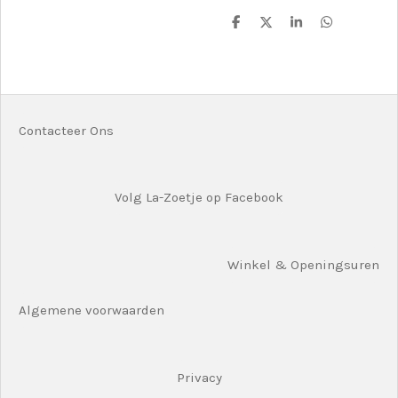
D
D
S
D
e
e
h
e
l
e
a
l
e
l
r
e
n
e
n
Contacteer Ons
Volg La-Zoetje op Facebook
Winkel & Openingsuren
Algemene voorwaarden
Privacy