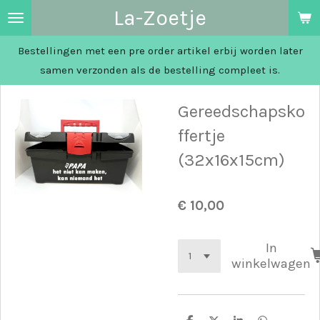
La-Zoetje
Ga
direct
Bestellingen met een pre order artikel erbij worden later
naar
samen verzonden als de bestelling compleet is.
de
hoofdinhoud
Gereedschapsko
ffertje
(32x16x15cm)
€ 10,00
In
winkelwagen