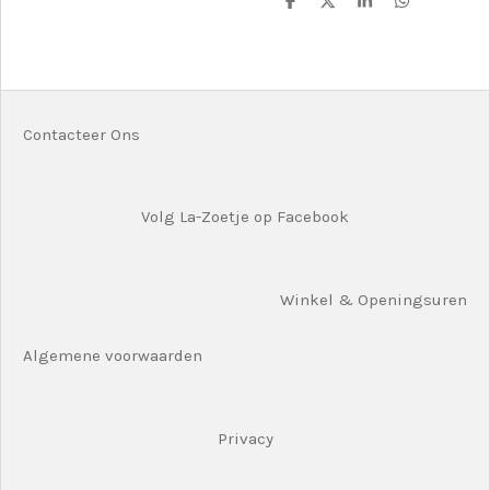
D
D
S
D
e
e
h
e
l
e
a
l
e
l
r
e
n
e
n
Contacteer Ons
Volg La-Zoetje op Facebook
Winkel & Openingsuren
Algemene voorwaarden
Privacy