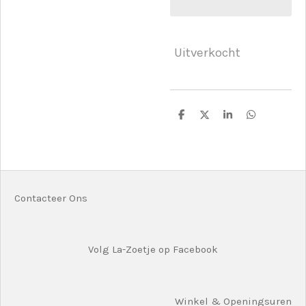
Uitverkocht
D
D
S
D
e
e
h
e
l
e
a
l
e
l
r
e
n
e
n
Contacteer Ons
Volg La-Zoetje op Facebook
Winkel & Openingsuren