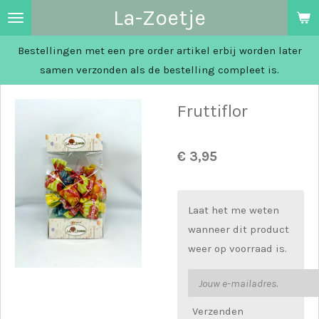
La-Zoetje
Ga
direct
Bestellingen met een pre order artikel erbij worden later
naar
samen verzonden als de bestelling compleet is.
de
hoofdinhoud
Fruttiflor
€ 3,95
Laat het me weten
wanneer dit product
weer op voorraad is.
Verzenden