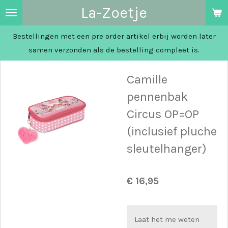
La-Zoetje
Ga
direct
Bestellingen met een pre order artikel erbij worden later
naar
samen verzonden als de bestelling compleet is.
de
hoofdinhoud
Camille
pennenbak
Circus OP=OP
(inclusief pluche
sleutelhanger)
€ 16,95
Laat het me weten