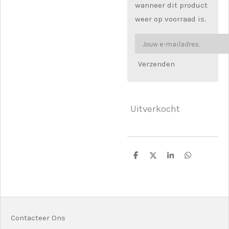
wanneer dit product
weer op voorraad is.
Verzenden
Uitverkocht
D
D
S
D
e
e
h
e
l
e
a
l
e
l
r
e
n
e
n
Contacteer Ons