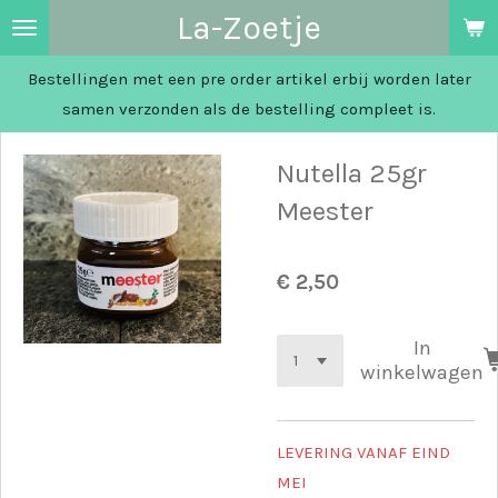
La-Zoetje
Ga
direct
Bestellingen met een pre order artikel erbij worden later
naar
samen verzonden als de bestelling compleet is.
de
hoofdinhoud
Nutella 25gr
Meester
€ 2,50
In
winkelwagen
LEVERING VANAF EIND
MEI