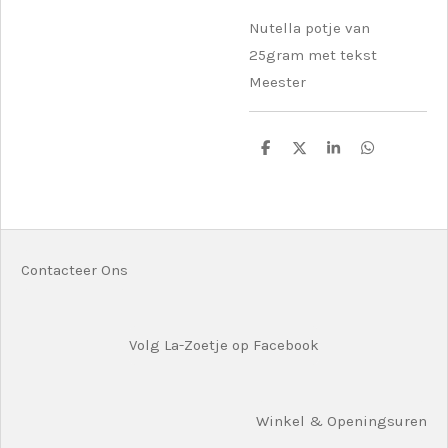
Nutella potje van
25gram met tekst
Meester
D
D
S
D
e
e
h
e
l
e
a
l
e
l
r
e
n
e
n
Contacteer Ons
Volg La-Zoetje op Facebook
Winkel & Openingsuren