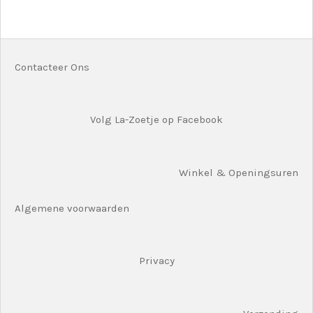
l
e
a
l
e
l
r
e
n
e
n
Contacteer Ons
Volg La-Zoetje op Facebook
Winkel & Openingsuren
Algemene voorwaarden
Privacy