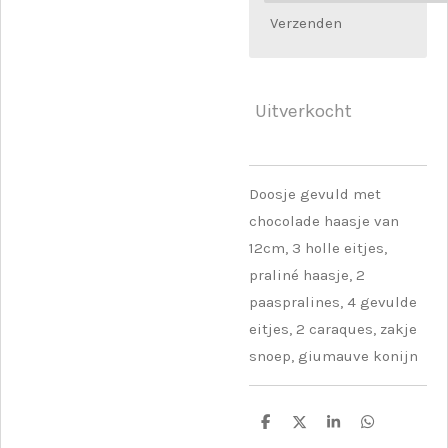
Verzenden
Uitverkocht
Doosje gevuld met
chocolade haasje van
12cm, 3 holle eitjes,
praliné haasje, 2
paaspralines, 4 gevulde
eitjes, 2 caraques, zakje
snoep, giumauve konijn
D
D
S
D
e
e
h
e